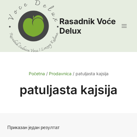
Skip
to
Rasadnik Voće
content
Delux
Početna
/
Prodavnica
/
patuljasta kajsija
patuljasta kajsija
Приказан један резултат