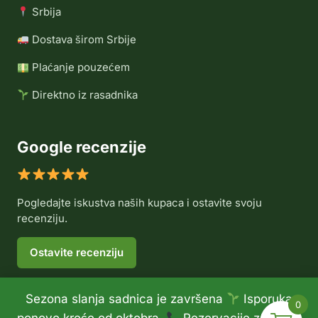
Srbija
Dostava širom Srbije
Plaćanje pouzećem
Direktno iz rasadnika
Google recenzije
Pogledajte iskustva naših kupaca i ostavite svoju
recenziju.
Ostavite recenziju
Sezona slanja sadnica je završena
Isporuka
0
© 2026 Rasadnik Voće Delux •
Politika privatnosti
•