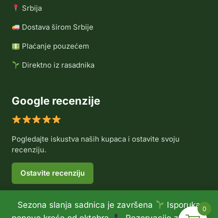
Srbija
Dostava širom Srbije
Plaćanje pouzećem
Direktno iz rasadnika
Google recenzije
Pogledajte iskustva naših kupaca i ostavite svoju
recenziju.
Ostavite recenziju
Sezona slanja sadnica je završena
Isporuka
0
© 2026 Rasadnik Voće Delux •
Politika privatnosti
•