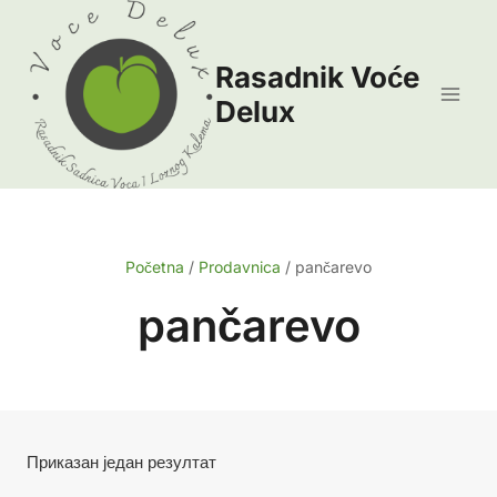
Skip
to
Rasadnik Voće
content
Delux
Početna
/
Prodavnica
/
pančarevo
pančarevo
Приказан један резултат