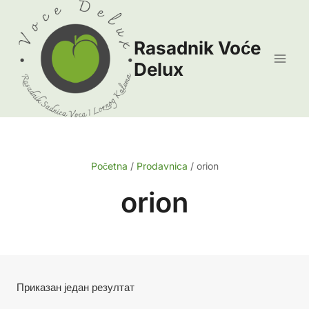
Skip
to
Rasadnik Voće
content
Delux
Početna
/
Prodavnica
/
orion
orion
Приказан један резултат