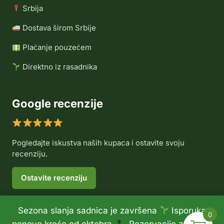
Srbija
Dostava širom Srbije
Plaćanje pouzećem
Direktno iz rasadnika
Google recenzije
Pogledajte iskustva naših kupaca i ostavite svoju
recenziju.
Ostavite recenziju
Sezona slanja sadnica je završena
Isporuka
0
© 2026 Rasadnik Voće Delux •
Politika privatnosti
•