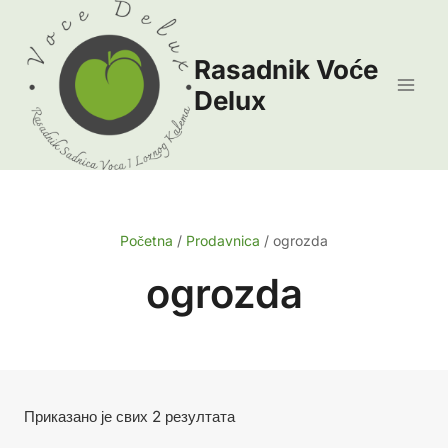
Skip
to
Rasadnik Voće
content
Delux
Početna
/
Prodavnica
/
ogrozda
ogrozda
Сортирано
Приказано је свих 2 резултата
по