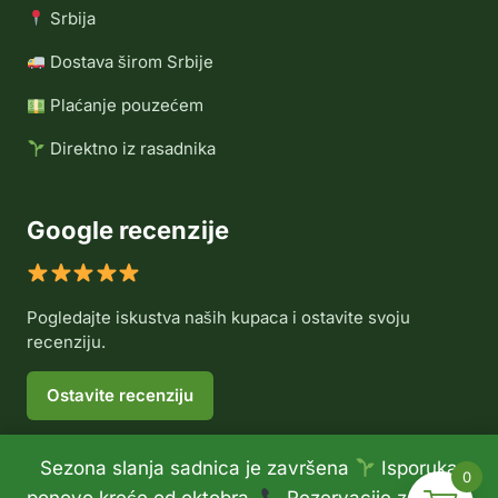
Srbija
Dostava širom Srbije
Plaćanje pouzećem
Direktno iz rasadnika
Google recenzije
Pogledajte iskustva naših kupaca i ostavite svoju
recenziju.
Ostavite recenziju
Sezona slanja sadnica je završena
Isporuka
0
© 2026 Rasadnik Voće Delux •
Politika privatnosti
•