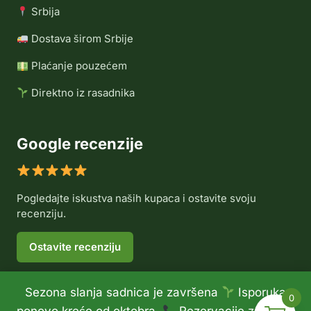
Srbija
Dostava širom Srbije
Plaćanje pouzećem
Direktno iz rasadnika
Google recenzije
Pogledajte iskustva naših kupaca i ostavite svoju
recenziju.
Ostavite recenziju
Sezona slanja sadnica je završena
Isporuka
0
© 2026 Rasadnik Voće Delux •
Politika privatnosti
•