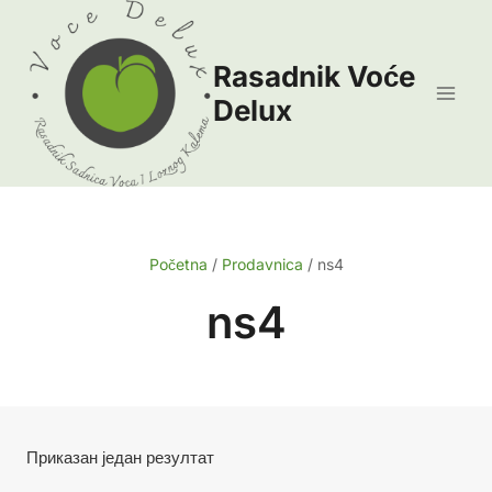
Skip
to
Rasadnik Voće
content
Delux
Početna
/
Prodavnica
/
ns4
ns4
Приказан један резултат