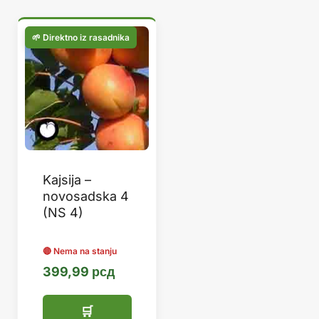
Kajsija –
novosadska 4
(NS 4)
399,99
рсд