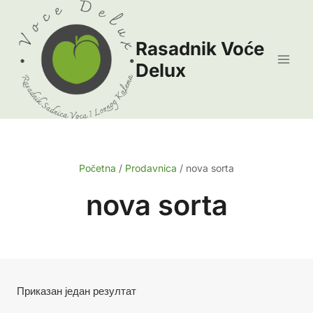
Skip
to
Rasadnik Voće
content
Delux
Početna
/
Prodavnica
/
nova sorta
nova sorta
Приказан један резултат