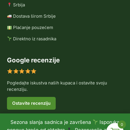
Srbija
Dostava širom Srbije
Plaćanje pouzećem
Direktno iz rasadnika
Google recenzije
Pogledajte iskustva naših kupaca i ostavite svoju
recenziju.
Ostavite recenziju
Sezona slanja sadnica je završena
Isporuka
0
© 2026 Rasadnik Voće Delux •
Politika privatnosti
•