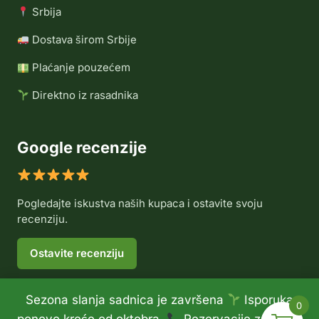
Srbija
Dostava širom Srbije
Plaćanje pouzećem
Direktno iz rasadnika
Google recenzije
Pogledajte iskustva naših kupaca i ostavite svoju
recenziju.
Ostavite recenziju
Sezona slanja sadnica je završena
Isporuka
0
© 2026 Rasadnik Voće Delux •
Politika privatnosti
•