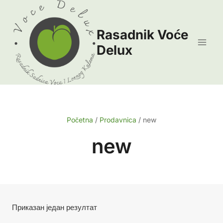
Skip
to
Rasadnik Voće
content
Delux
Početna
/
Prodavnica
/
new
new
Приказан један резултат