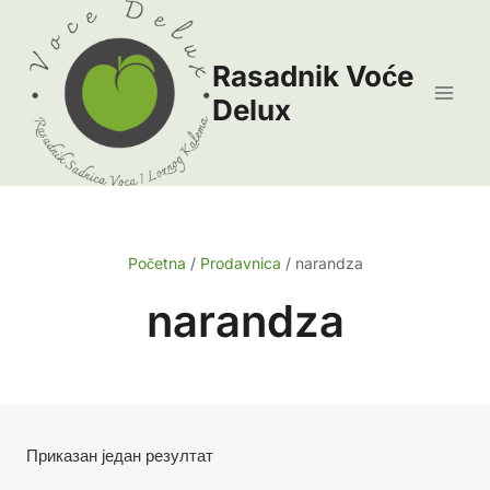
Skip
to
Rasadnik Voće
content
Delux
Početna
/
Prodavnica
/
narandza
narandza
Приказан један резултат