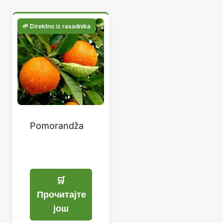
Pomorandža
Прочитајте
још