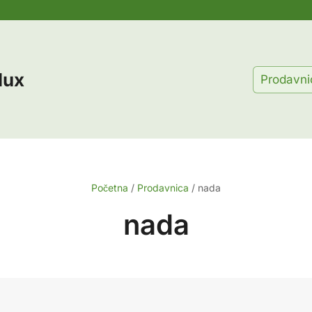
lux
Prodavni
Početna
/
Prodavnica
/
nada
nada