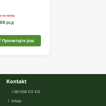
,99
рсд
Прочитајте још
Kontakt
+381 638 212 412
Srbija