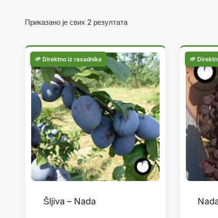
Сортирано
Приказано је свих 2 резултата
по
популарности
Šljiva – Nada
Nad