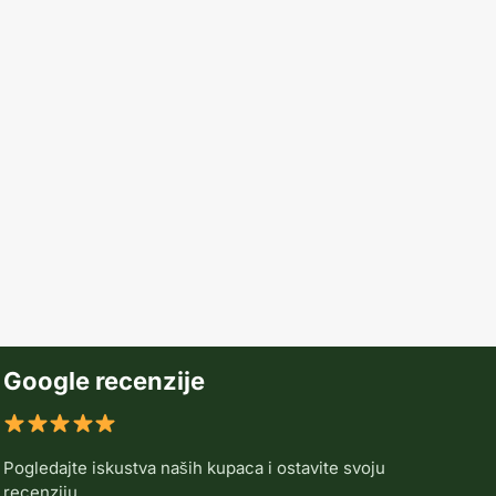
Google recenzije
Pogledajte iskustva naših kupaca i ostavite svoju
recenziju.