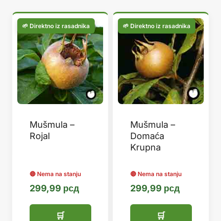
популарности
Mušmula –
Mušmula –
Rojal
Domaća
Krupna
299,99
рсд
299,99
рсд