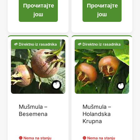
Прочитајте
Прочитајте
још
још
Mušmula –
Mušmula –
Besemena
Holandska
Krupna