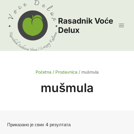
Skip
to
Rasadnik Voće
content
Delux
Početna
/
Prodavnica
/
mušmula
mušmula
Сортирано
Приказано је свих 4 резултата
по