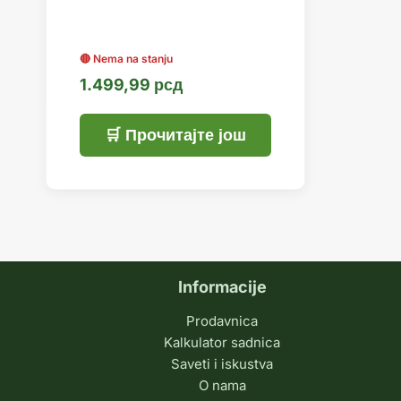
1.499,99
рсд
Прочитајте још
Informacije
Prodavnica
Kalkulator sadnica
Saveti i iskustva
O nama