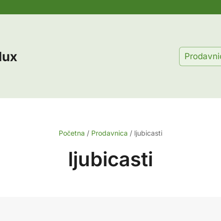
lux
Prodavni
Početna
/
Prodavnica
/
ljubicasti
ljubicasti