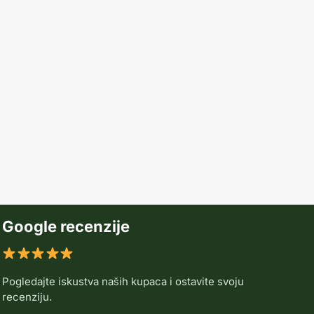
Google recenzije
Pogledajte iskustva naših kupaca i ostavite svoju
recenziju.