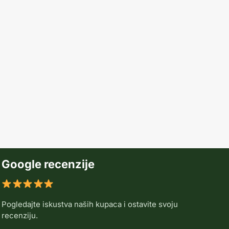
Google recenzije
Pogledajte iskustva naših kupaca i ostavite svoju
recenziju.