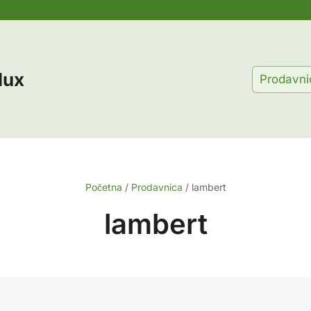
lux
Prodavni
Početna
/
Prodavnica
/
lambert
lambert