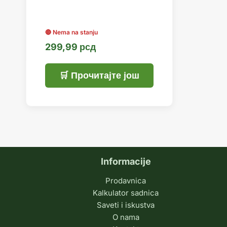
299,99
рсд
Прочитајте још
Informacije
Prodavnica
Kalkulator sadnica
Saveti i iskustva
O nama