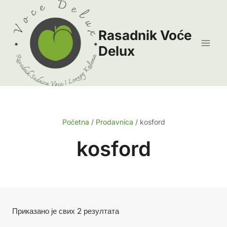
Skip
to
Rasadnik Voće
content
Delux
Početna
/
Prodavnica
/
kosford
kosford
Сортирано
Приказано је свих 2 резултата
по