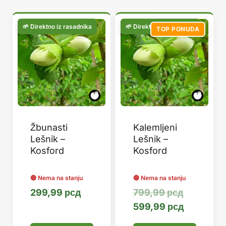
популарности
TOP PONUDA
Žbunasti
Kalemljeni
Lešnik –
Lešnik –
Kosford
Kosford
Оригинал
299,99
рсд
799,99
рсд
цена
Тренутна
599,99
рсд
је
цена