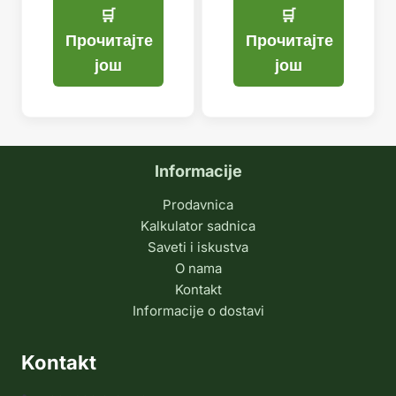
била:
је:
799,99 рс
599,99 р
Прочитајте
Прочитајте
још
још
Informacije
Prodavnica
Kalkulator sadnica
Saveti i iskustva
O nama
Kontakt
Informacije o dostavi
Kontakt