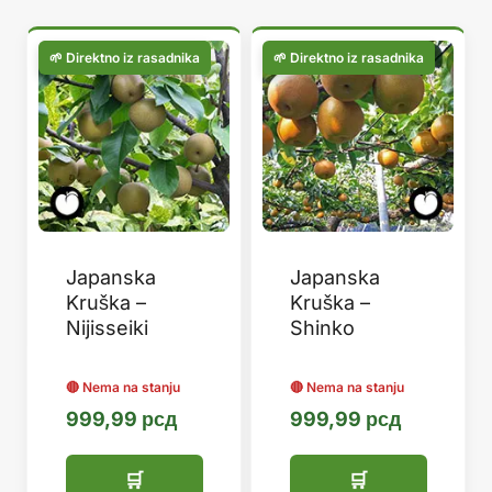
популарности
Japanska
Japanska
Kruška –
Kruška –
Nijisseiki
Shinko
999,99
рсд
999,99
рсд