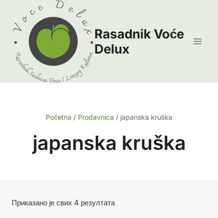
Skip
to
Rasadnik Voće
content
Delux
Početna
/
Prodavnica
/
japanska kruška
japanska kruška
Сортирано
Приказано је свих 4 резултата
по