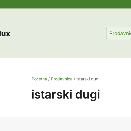
lux
Prodavni
Početna
/
Prodavnica
/
istarski dugi
istarski dugi