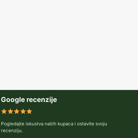
Google recenzije
Pogledajte iskustva naših kupaca i ostavite svoju
recenziju.