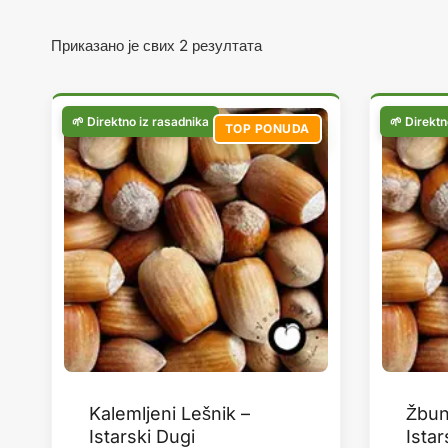
Сортирано
Приказано је свих 2 резултата
по
популарности
TOP PONUDA
Kalemljeni Lešnik –
Žbun
Istarski Dugi
Istar