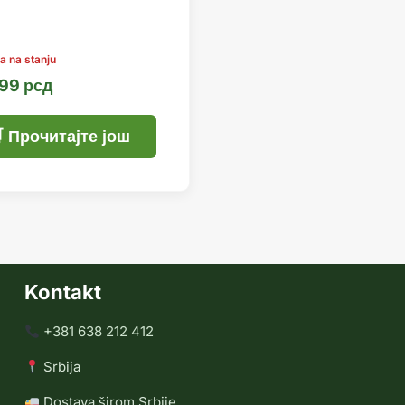
,99
рсд
Прочитајте још
Kontakt
+381 638 212 412
Srbija
Dostava širom Srbije