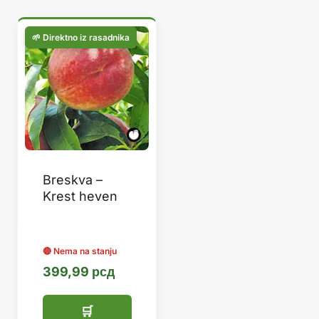
Breskva –
Krest heven
399,99
рсд