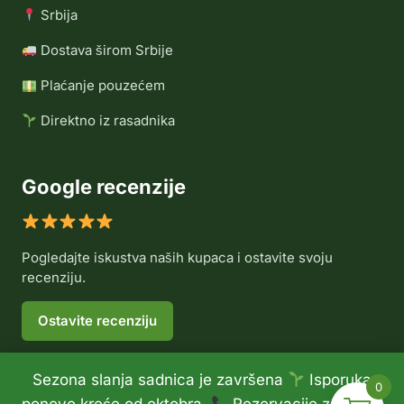
Srbija
Dostava širom Srbije
Plaćanje pouzećem
Direktno iz rasadnika
Google recenzije
Pogledajte iskustva naših kupaca i ostavite svoju
recenziju.
Ostavite recenziju
Sezona slanja sadnica je završena
Isporuka
0
© 2026 Rasadnik Voće Delux •
Politika privatnosti
•