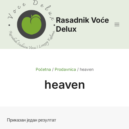
Skip
to
Rasadnik Voće
content
Delux
Početna
/
Prodavnica
/
heaven
heaven
Приказан један резултат