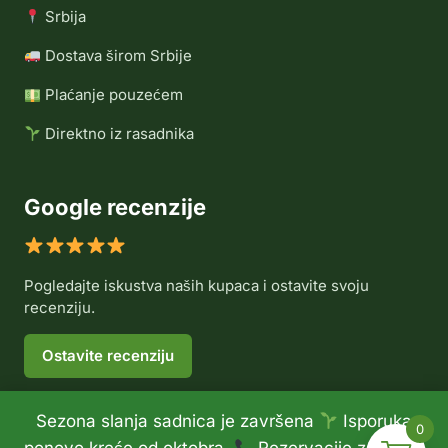
Srbija
Dostava širom Srbije
Plaćanje pouzećem
Direktno iz rasadnika
Google recenzije
Pogledajte iskustva naših kupaca i ostavite svoju
recenziju.
Ostavite recenziju
Sezona slanja sadnica je završena
Isporuka
0
© 2026 Rasadnik Voće Delux •
Politika privatnosti
•