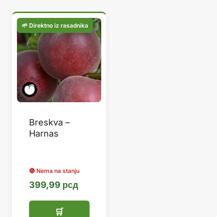
Breskva –
Harnas
399,99
рсд