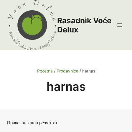
Skip
to
Rasadnik Voće
content
Delux
Početna
/
Prodavnica
/
harnas
harnas
Приказан један резултат