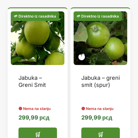
популарности
Jabuka –
Jabuka – greni
Greni Smit
smit (spur)
299,99
рсд
299,99
рсд