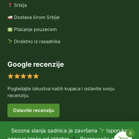
Srbija
Dostava širom Srbije
Plaćanje pouzećem
Direktno iz rasadnika
Google recenzije
Pogledajte iskustva naših kupaca i ostavite svoju
recenziju.
Ostavite recenziju
Sezona slanja sadnica je završena
Isporuka
0
© 2026 Rasadnik Voće Delux •
Politika privatnosti
•