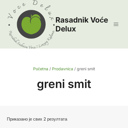
Skip
to
Rasadnik Voće
content
Delux
Početna
/
Prodavnica
/
greni smit
greni smit
Сортирано
Приказано је свих 2 резултата
по