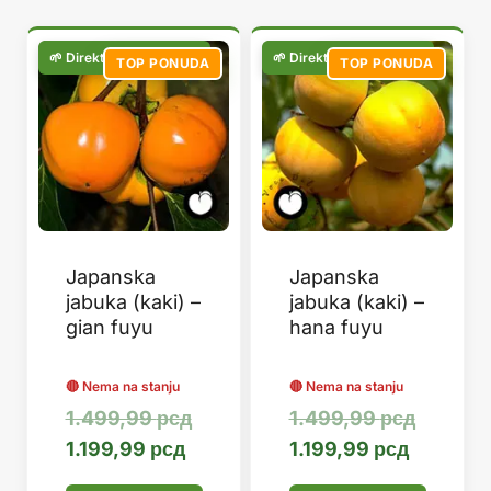
популарности
TOP PONUDA
TOP PONUDA
Japanska
Japanska
jabuka (kaki) –
jabuka (kaki) –
gian fuyu
hana fuyu
Оригинална
Оригин
1.499,99
рсд
1.499,99
рсд
Тренутна
цена
Тренутн
цена
1.199,99
рсд
1.199,99
рсд
цена
је
цена
је