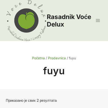
Skip
to
Rasadnik Voće
content
Delux
Početna
/
Prodavnica
/
fuyu
fuyu
Сортирано
Приказано је свих 2 резултата
по