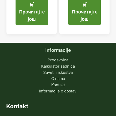
је:
била:
је:
била:
1.199,99 рсд.
1.499,99 рсд.
1.199,99
1.499,9
Прочитајте
Прочитајте
још
још
Informacije
Prodavnica
Kalkulator sadnica
Saveti i iskustva
O nama
Kontakt
Informacije o dostavi
Kontakt