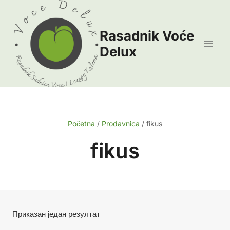
Skip
to
Rasadnik Voće
content
Delux
Početna
/
Prodavnica
/
fikus
fikus
Приказан један резултат