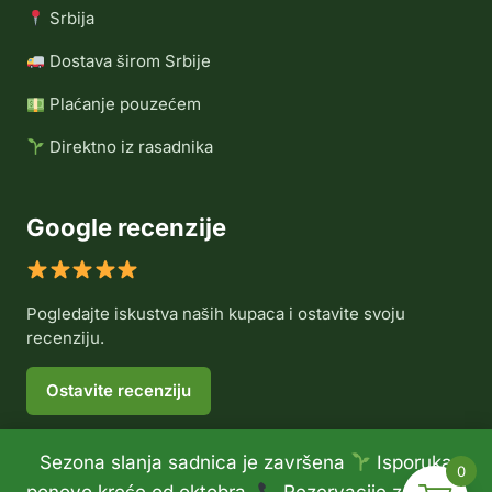
Srbija
Dostava širom Srbije
Plaćanje pouzećem
Direktno iz rasadnika
Google recenzije
Pogledajte iskustva naših kupaca i ostavite svoju
recenziju.
Ostavite recenziju
Sezona slanja sadnica je završena
Isporuka
0
© 2026 Rasadnik Voće Delux •
Politika privatnosti
•