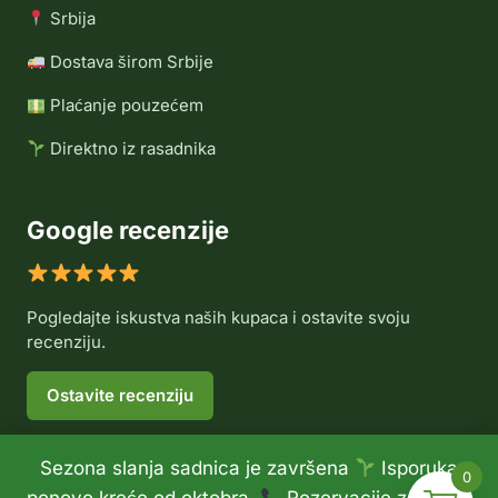
Srbija
Dostava širom Srbije
Plaćanje pouzećem
Direktno iz rasadnika
Google recenzije
Pogledajte iskustva naših kupaca i ostavite svoju
recenziju.
Ostavite recenziju
Sezona slanja sadnica je završena
Isporuka
0
© 2026 Rasadnik Voće Delux •
Politika privatnosti
•