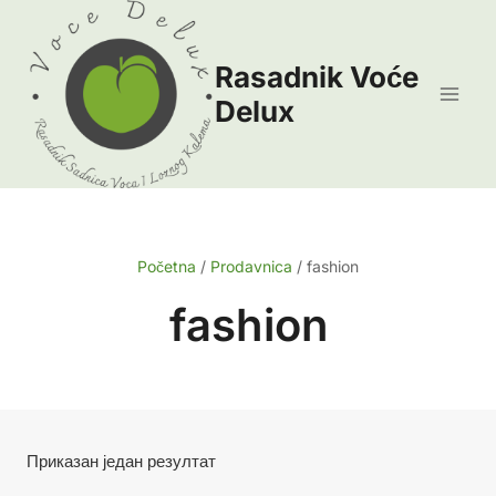
Skip
to
Rasadnik Voće
content
Delux
Početna
/
Prodavnica
/
fashion
fashion
Приказан један резултат