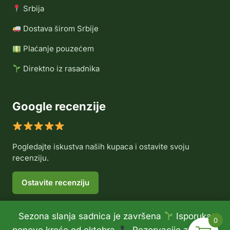
Srbija
Dostava širom Srbije
Plaćanje pouzećem
Direktno iz rasadnika
Google recenzije
Pogledajte iskustva naših kupaca i ostavite svoju
recenziju.
Ostavite recenziju
Sezona slanja sadnica je završena
Isporuka
0
© 2026 Rasadnik Voće Delux •
Politika privatnosti
•