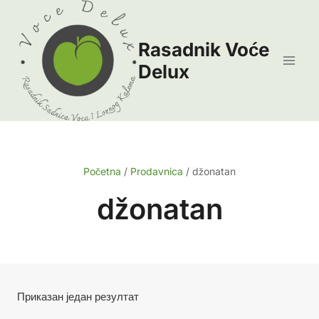
Skip
to
Rasadnik Voće
content
Delux
Početna
/
Prodavnica
/
džonatan
džonatan
Приказан један резултат