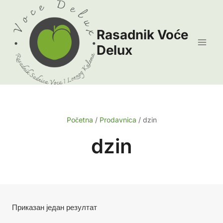
Skip
to
Rasadnik Voće
content
Delux
Početna
/
Prodavnica
/
dzin
dzin
Приказан један резултат