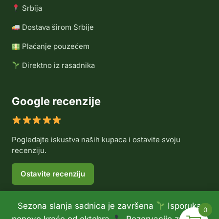
Srbija
Dostava širom Srbije
Plaćanje pouzećem
Direktno iz rasadnika
Google recenzije
Pogledajte iskustva naših kupaca i ostavite svoju
recenziju.
Ostavite recenziju
Sezona slanja sadnica je završena
Isporuka
0
© 2026 Rasadnik Voće Delux •
Politika privatnosti
•