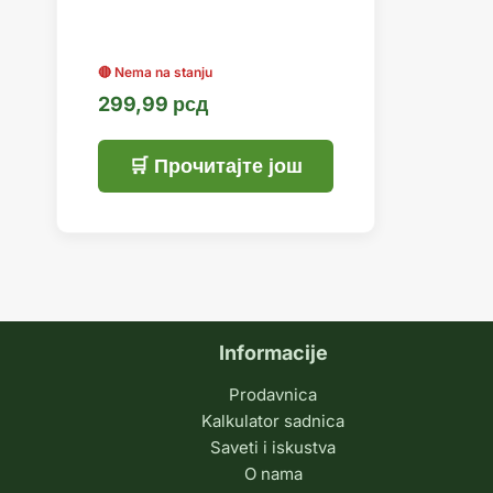
299,99
рсд
Прочитајте још
Informacije
Prodavnica
Kalkulator sadnica
Saveti i iskustva
O nama