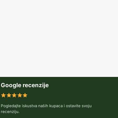
Google recenzije
Pogledajte iskustva naših kupaca i ostavite svoju
recenziju.