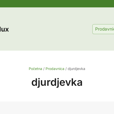
lux
Prodavni
Početna
/
Prodavnica
/
djurdjevka
djurdjevka