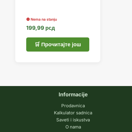
199,99
рсд
Прочитајте још
Informacije
Prodavnica
Kalkulator sadnica
Saveti i iskustva
O nama