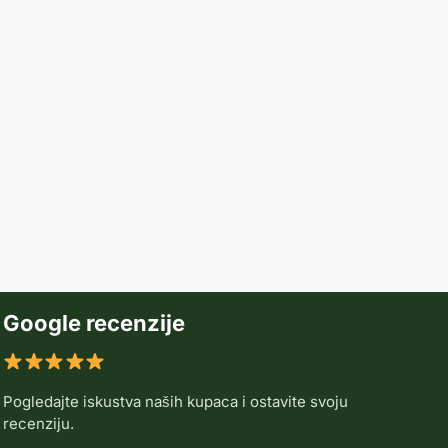
Google recenzije
Pogledajte iskustva naših kupaca i ostavite svoju
recenziju.