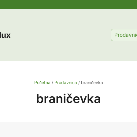
lux
Prodavni
Početna
/
Prodavnica
/
braničevka
braničevka