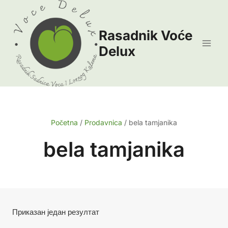
Skip
to
Rasadnik Voće
content
Delux
Početna
/
Prodavnica
/
bela tamjanika
bela tamjanika
Приказан један резултат