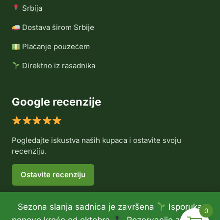
Srbija
Dostava širom Srbije
Plaćanje pouzećem
Direktno iz rasadnika
Google recenzije
Pogledajte iskustva naših kupaca i ostavite svoju
recenziju.
Ostavite recenziju
Sezona slanja sadnica je završena
Isporuka
0
© 2026 Rasadnik Voće Delux •
Politika privatnosti
•