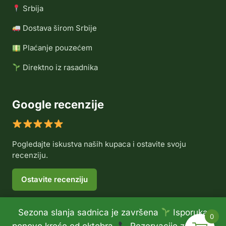
Srbija
Dostava širom Srbije
Plaćanje pouzećem
Direktno iz rasadnika
Google recenzije
Pogledajte iskustva naših kupaca i ostavite svoju
recenziju.
Ostavite recenziju
Sezona slanja sadnica je završena
Isporuka
0
© 2026 Rasadnik Voće Delux •
Politika privatnosti
•