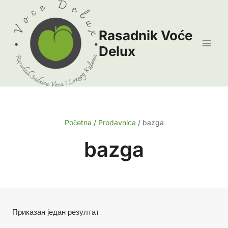
Skip
to
Rasadnik Voće
content
Delux
Početna
/
Prodavnica
/
bazga
bazga
Приказан један резултат