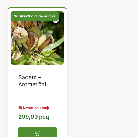
Badem –
Aromatični
299,99
рсд