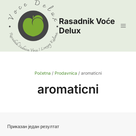
Skip
to
Rasadnik Voće
content
Delux
Početna
/
Prodavnica
/
aromaticni
aromaticni
Приказан један резултат