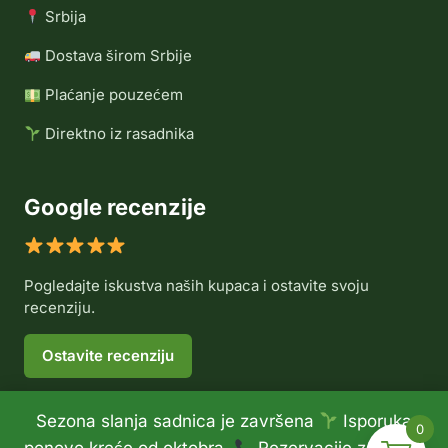
Srbija
Dostava širom Srbije
Plaćanje pouzećem
Direktno iz rasadnika
Google recenzije
Pogledajte iskustva naših kupaca i ostavite svoju
recenziju.
Ostavite recenziju
Sezona slanja sadnica je završena
Isporuka
0
© 2026 Rasadnik Voće Delux •
Politika privatnosti
•