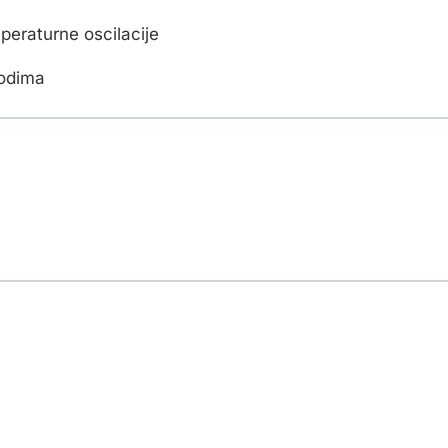
peraturne oscilacije
iodima