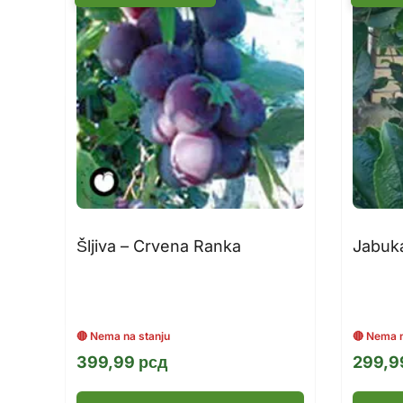
Šljiva – Crvena Ranka
Jabuka
399,99
рсд
299,