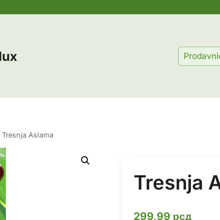
lux
Prodavni
Tresnja Aslama
Tresnja 
299,99
рсд