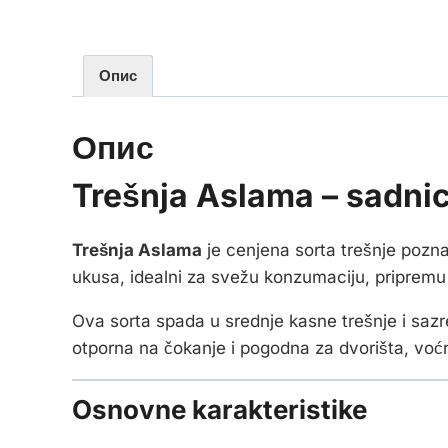
Опис
Опис
Trešnja Aslama – sadnic
Trešnja Aslama
je cenjena sorta trešnje pozn
ukusa, idealni za svežu konzumaciju, pripremu
Ova sorta spada u srednje kasne trešnje i sazre
otporna na čokanje i pogodna za dvorišta, voć
Osnovne karakteristike