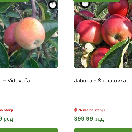
 – Vidovača
Jabuka – Šumatovka
99
рсд
399,99
рсд