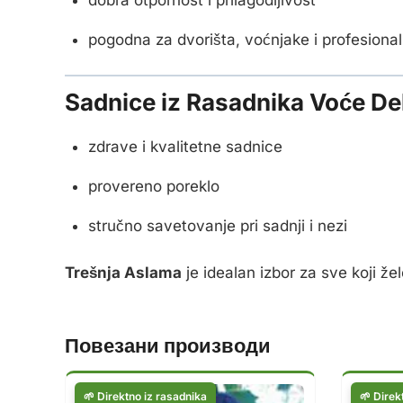
pogodna za dvorišta, voćnjake i profesiona
Sadnice iz Rasadnika Voće De
zdrave i kvalitetne sadnice
provereno poreklo
stručno savetovanje pri sadnji i nezi
Trešnja Aslama
je idealan izbor za sve koji ž
Повезани производи