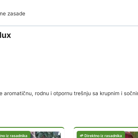
lne zasade
lux
ele aromatičnu, rodnu i otpornu trešnju sa krupnim i soč