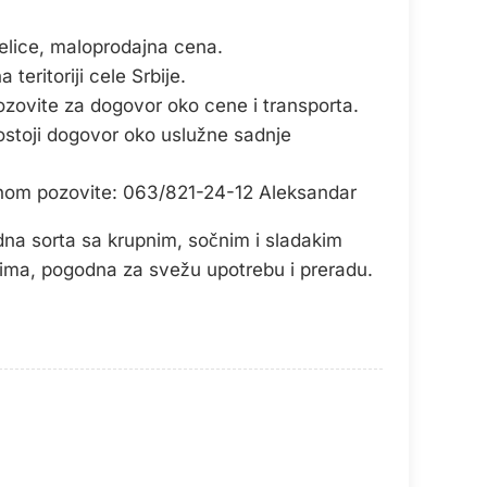
lice, maloprodajna cena.
teritoriji cele Srbije.
ozovite za dogovor oko cene i transporta.
ostoji dogovor oko uslužne sadnje
onom pozovite: 063/821-24-12 Aleksandar
dna sorta sa krupnim, sočnim i sladakim
ma, pogodna za svežu upotrebu i preradu.