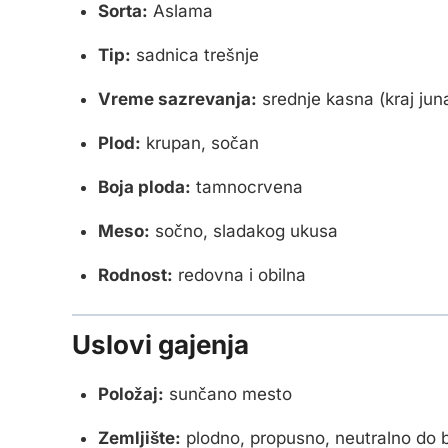
Sorta:
Aslama
Tip:
sadnica trešnje
Vreme sazrevanja:
srednje kasna (kraj juna
Plod:
krupan, sočan
Boja ploda:
tamnocrvena
Meso:
sočno, sladakog ukusa
Rodnost:
redovna i obilna
Uslovi gajenja
Položaj:
sunčano mesto
Zemljište:
plodno, propusno, neutralno do b