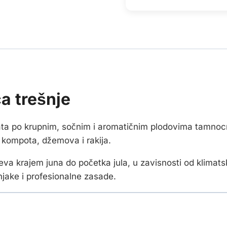
a trešnje
ata po krupnim, sočnim i aromatičnim plodovima tamnocrv
 kompota, džemova i rakija.
va krajem juna do početka jula, u zavisnosti od klimatsk
njake i profesionalne zasade.