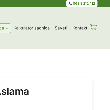
063 8 212 412
ca
Kalkulator sadnica
Saveti
Kontakt
Aslama