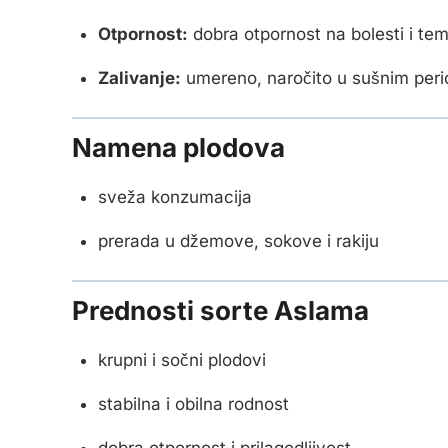
Otpornost:
dobra otpornost na bolesti i tem
Zalivanje:
umereno, naročito u sušnim per
Namena plodova
sveža konzumacija
prerada u džemove, sokove i rakiju
Prednosti sorte Aslama
krupni i sočni plodovi
stabilna i obilna rodnost
dobra otpornost i prilagodljivost