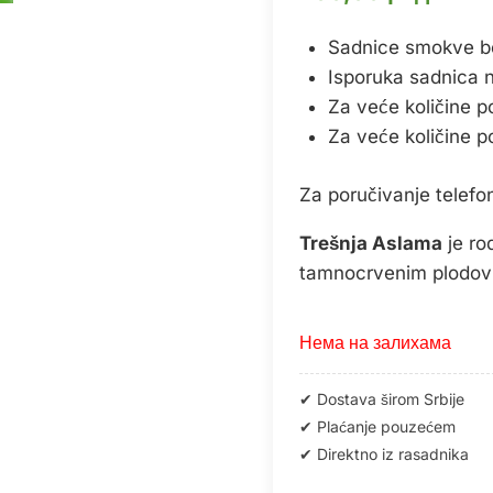
Sadnice smokve be
Isporuka sadnica na 
Za veće količine p
Za veće količine p
Za poručivanje telef
Trešnja Aslama
je ro
tamnocrvenim plodovi
Нема на залихама