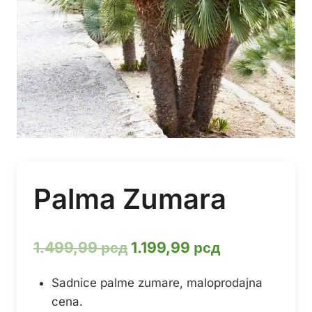
Palma Zumara
Оригинална
Тренутна
1.499,99
рсд
1.199,99
рсд
цена
цена
Sadnice palme zumare, maloprodajna
је
је:
cena.