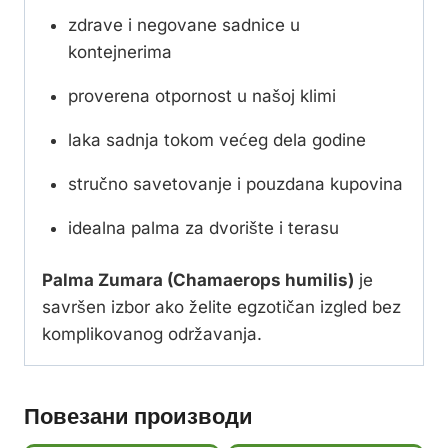
zdrave i negovane sadnice u
kontejnerima
proverena otpornost u našoj klimi
laka sadnja tokom većeg dela godine
stručno savetovanje i pouzdana kupovina
idealna palma za dvorište i terasu
Palma Zumara (Chamaerops humilis)
je
savršen izbor ako želite egzotičan izgled bez
komplikovanog održavanja.
Повезани производи