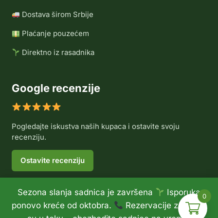
Dostava širom Srbije
Plaćanje pouzećem
Direktno iz rasadnika
Google recenzije
Pogledajte iskustva naših kupaca i ostavite svoju
recenziju.
Ostavite recenziju
Sezona slanja sadnica je završena
Isporuka
0
© 2026 Rasadnik Voće Delux •
Politika privatnosti
•
ponovo kreće od oktobra.
Rezervacije za jesen
Politika refundiranja