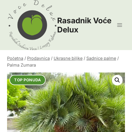
Skip
to
Rasadnik Voće
content
Delux
Početna
/
Prodavnica
/
Ukrasne biljke
/
Sadnice palme
/
Palma Zumara
TOP PONUDA