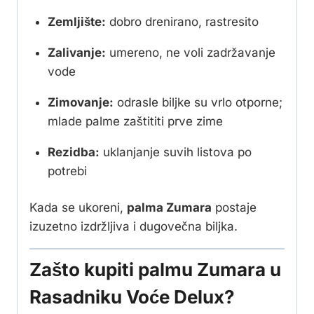
Zemljište:
dobro drenirano, rastresito
Zalivanje:
umereno, ne voli zadržavanje
vode
Zimovanje:
odrasle biljke su vrlo otporne;
mlade palme zaštititi prve zime
Rezidba:
uklanjanje suvih listova po
potrebi
Kada se ukoreni,
palma Zumara
postaje
izuzetno izdržljiva i dugovečna biljka.
Zašto kupiti palmu Zumara u
Rasadniku Voće Delux?