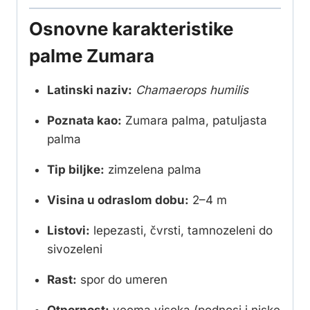
Osnovne karakteristike
palme Zumara
Latinski naziv:
Chamaerops humilis
Poznata kao:
Zumara palma, patuljasta
palma
Tip biljke:
zimzelena palma
Visina u odraslom dobu:
2–4 m
Listovi:
lepezasti, čvrsti, tamnozeleni do
sivozeleni
Rast:
spor do umeren
Otpornost:
veoma visoka (podnosi i niske