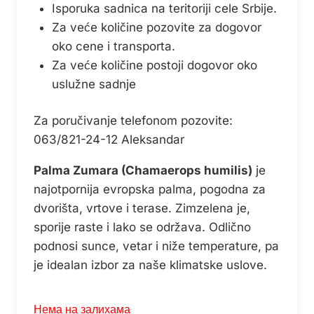
била:
1.199,99 рсд
Isporuka sadnica na teritoriji cele Srbije.
1.499,99 рсд.
Za veće količine pozovite za dogovor
oko cene i transporta.
Za veće količine postoji dogovor oko
uslužne sadnje
Za poručivanje telefonom pozovite:
063/821-24-12 Aleksandar
Palma Zumara (Chamaerops humilis)
je
najotpornija evropska palma, pogodna za
dvorišta, vrtove i terase. Zimzelena je,
sporije raste i lako se održava. Odlično
podnosi sunce, vetar i niže temperature, pa
je idealan izbor za naše klimatske uslove.
Нема на залихама