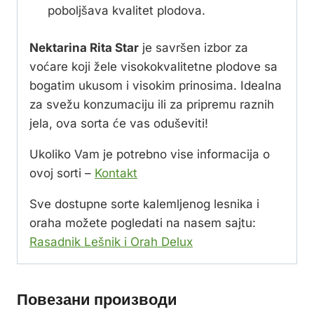
poboljšava kvalitet plodova.
Nektarina Rita Star
je savršen izbor za
voćare koji žele visokokvalitetne plodove sa
bogatim ukusom i visokim prinosima. Idealna
za svežu konzumaciju ili za pripremu raznih
jela, ova sorta će vas oduševiti!
Ukoliko Vam je potrebno vise informacija o
ovoj sorti –
Kontakt
Sve dostupne sorte kalemljenog lesnika i
oraha možete pogledati na nasem sajtu:
Rasadnik Lešnik i Orah Delux
Повезани производи