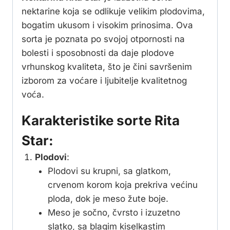
nektarine koja se odlikuje velikim plodovima,
bogatim ukusom i visokim prinosima. Ova
sorta je poznata po svojoj otpornosti na
bolesti i sposobnosti da daje plodove
vrhunskog kvaliteta, što je čini savršenim
izborom za voćare i ljubitelje kvalitetnog
voća.
Karakteristike sorte Rita
Star:
Plodovi
:
Plodovi su krupni, sa glatkom,
crvenom korom koja prekriva većinu
ploda, dok je meso žute boje.
Meso je sočno, čvrsto i izuzetno
slatko, sa blagim kiselkastim