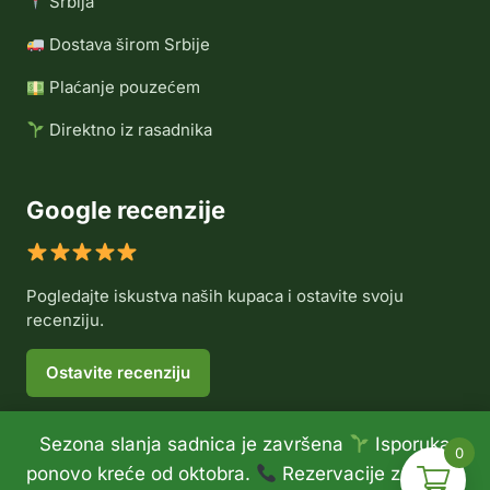
Srbija
Dostava širom Srbije
Plaćanje pouzećem
Direktno iz rasadnika
Google recenzije
Pogledajte iskustva naših kupaca i ostavite svoju
recenziju.
Ostavite recenziju
Sezona slanja sadnica je završena
Isporuka
0
© 2026 Rasadnik Voće Delux •
Politika privatnosti
•
ponovo kreće od oktobra.
Rezervacije za jesen