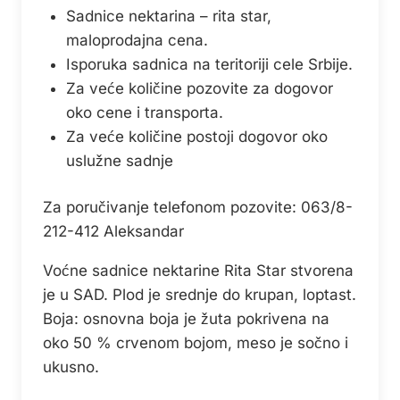
Sadnice nektarina – rita star,
maloprodajna cena.
Isporuka sadnica na teritoriji cele Srbije.
Za veće količine pozovite za dogovor
oko cene i transporta.
Za veće količine postoji dogovor oko
uslužne sadnje
Za poručivanje telefonom pozovite: 063/8-
212-412 Aleksandar
Voćne sadnice nektarine Rita Star stvorena
je u SAD. Plod je srednje do krupan, loptast.
Boja: osnovna boja je žuta pokrivena na
oko 50 % crvenom bojom, meso je sočno i
ukusno.