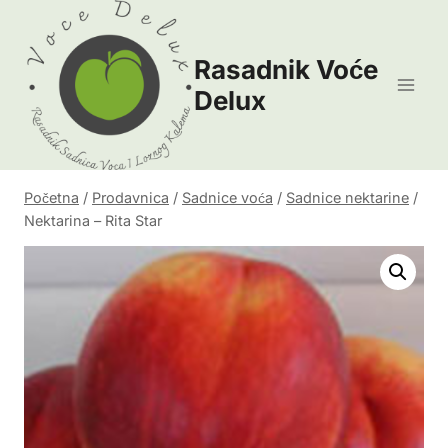
Skip
to
Rasadnik Voće
content
Delux
Početna
/
Prodavnica
/
Sadnice voća
/
Sadnice nektarine
/
Nektarina – Rita Star