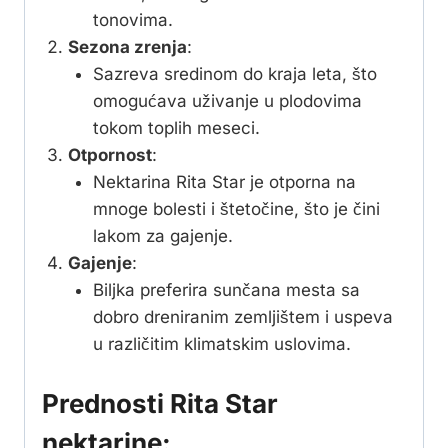
tonovima.
Sezona zrenja
:
Sazreva sredinom do kraja leta, što
omogućava uživanje u plodovima
tokom toplih meseci.
Otpornost
:
Nektarina Rita Star je otporna na
mnoge bolesti i štetočine, što je čini
lakom za gajenje.
Gajenje
:
Biljka preferira sunčana mesta sa
dobro dreniranim zemljištem i uspeva
u različitim klimatskim uslovima.
Prednosti Rita Star
nektarine: