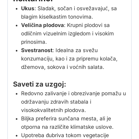
Ukus
: Sladak, sočan i osvežavajuć, sa
blagim kiselkastim tonovima.
Veličina plodova
: Krupni plodovi sa
odličnim vizuelnim izgledom i visokim
prinosima.
Svestranost
: Idealna za svežu
konzumaciju, kao i za pripremu kolača,
džemova, sokova i voćnih salata.
Saveti za uzgoj:
Redovno zalivanje i obrezivanje pomažu u
održavanju zdravih stabala i
visokokvalitetnih plodova.
Biljka preferira sunčana mesta, ali je
otporna na različite klimatske uslove.
Upotreba đubriva tokom vegetacije