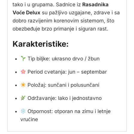
tako i u grupama. Sadnice iz
Rasadnika
Voće Delux
su pažljivo uzgajane, zdrave i sa
dobro razvijenim korenovim sistemom, što
obezbeđuje brzo primanje i siguran rast.
Karakteristike:
Tip biljke: ukrasno drvo / žbun
Period cvetanja: jun – septembar
Položaj: sunčani i polusunčani
Održavanje: lako i jednostavno
Otpornost: otporan na zimu i letnje
vrućine