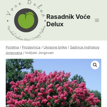
Skip
to
Rasadnik Voće
content
Delux
Početna
/
Prodavnica
/
Ukrasne biljke
/
Sadnice indijskog
jorgovana
/
Indijski Jorgovan