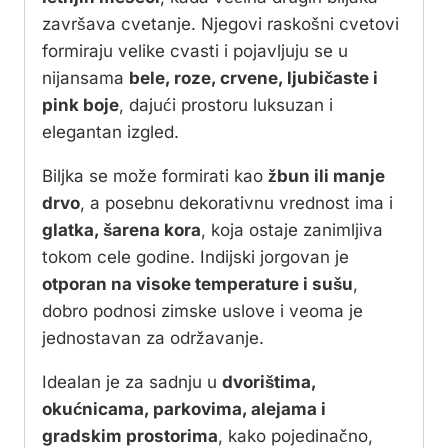
završava cvetanje. Njegovi raskošni cvetovi
formiraju velike cvasti i pojavljuju se u
nijansama
bele, roze, crvene, ljubičaste i
pink boje
, dajući prostoru luksuzan i
elegantan izgled.
Biljka se može formirati kao
žbun ili manje
drvo
, a posebnu dekorativnu vrednost ima i
glatka, šarena kora
, koja ostaje zanimljiva
tokom cele godine. Indijski jorgovan je
otporan na visoke temperature i sušu
,
dobro podnosi zimske uslove i veoma je
jednostavan za održavanje.
Idealan je za sadnju u
dvorištima,
okućnicama, parkovima, alejama i
gradskim prostorima
, kako pojedinačno,