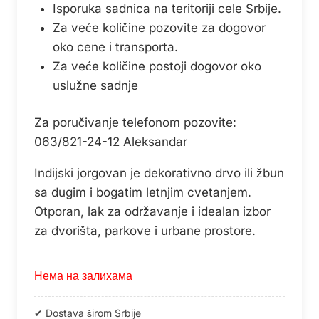
Isporuka sadnica na teritoriji cele Srbije.
Za veće količine pozovite za dogovor
oko cene i transporta.
Za veće količine postoji dogovor oko
uslužne sadnje
Za poručivanje telefonom pozovite:
063/821-24-12 Aleksandar
Indijski jorgovan je dekorativno drvo ili žbun
sa dugim i bogatim letnjim cvetanjem.
Otporan, lak za održavanje i idealan izbor
za dvorišta, parkove i urbane prostore.
Нема на залихама